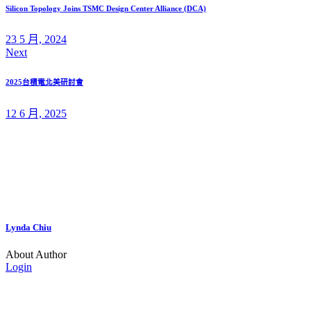
Silicon Topology Joins TSMC Design Center Alliance (DCA)
23 5 月, 2024
Next
2025台積電北美研討會
12 6 月, 2025
Lynda Chiu
About Author
Login