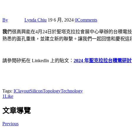
By
Lynda Chiu
19 6 月, 2024
0
Comments
我
們很高興能在4月24日於聖塔克拉拉會展中心舉辦的台積電
熟悉的面孔重逢，並建立新的聯繫。讓我們一起回憶和慶祝這
請參閱矽拓在 LinkedIn 上的貼文：
2024 年聖克拉拉台積電研
Tags:
IClayout
SiliconTopology
Technology
1
Like
文章導覽
Previous