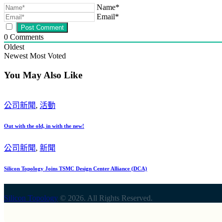
Name*
Email*
0
Comments
Oldest
Newest
Most Voted
You May Also Like
公司新聞
,
活動
Out with the old, in with the new!
公司新聞
,
新聞
Silicon Topology Joins TSMC Design Center Alliance (DCA)
Silicon Topology
© 2026. All Rights Reserved.